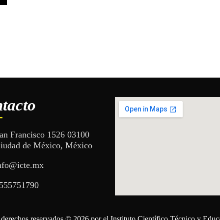
tacto
an Francisco 1526 03100
iudad de México, México
nfo@icte.mx
555751790
 derechos reservados © 2026 por el Instituto Científico Técnico y Educ