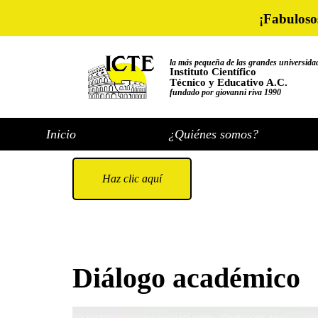
¡Fabuloso
la más pequeña de las grandes universida
Instituto Científico
Técnico y Educativo A.C.
fundado por giovanni riva 1990
Inicio
¿Quiénes somos?
Haz clic aquí
Diálogo académico