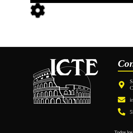
Con
S
C
i
5
Todos los