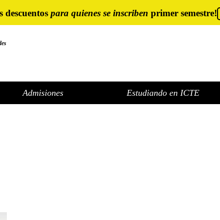
s descuentos
para quienes se inscriben
primer semestre!
des
Admisiones
Estudiando en ICTE