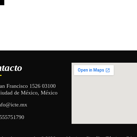
tacto
an Francisco 1526 03100
iudad de México, México
nfo@icte.mx
555751790