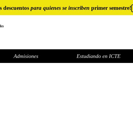
s descuentos
para quienes se inscriben
primer semestre!
des
Admisiones
Estudiando en ICTE