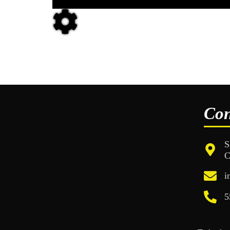
Con
S
C
i
5