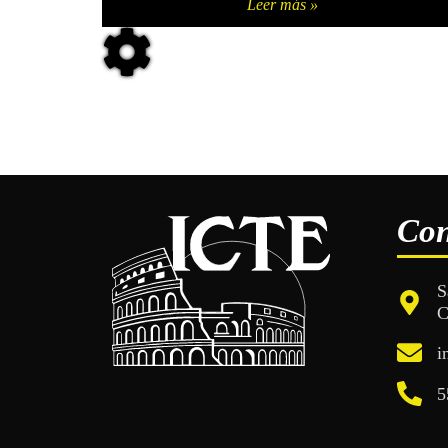
Leer más »
Con
S
C
i
5