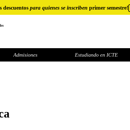
s descuentos
para quienes se inscriben
primer semestre!
des
Admisiones
Estudiando en ICTE
ica