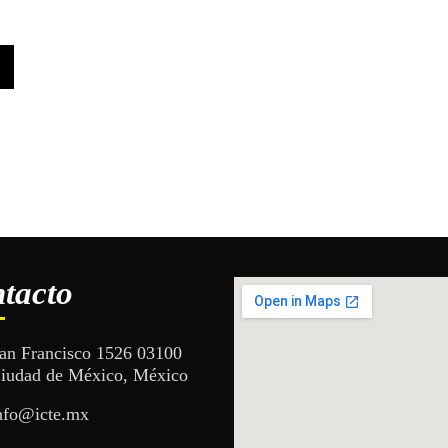
tacto
an Francisco 1526 03100
iudad de México, México
nfo@icte.mx