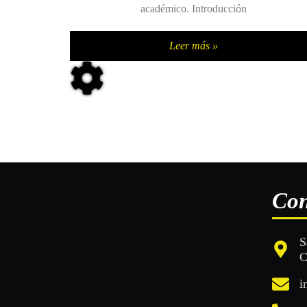
académico. Introducción
Leer más »
Con
S
C
i