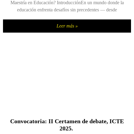
Maestría en Educación? IntroducciónEn un mundo donde la
educación enfrenta desafíos sin precedentes — desde
Leer más »
Convocatoria: II Certamen de debate, ICTE
2025.